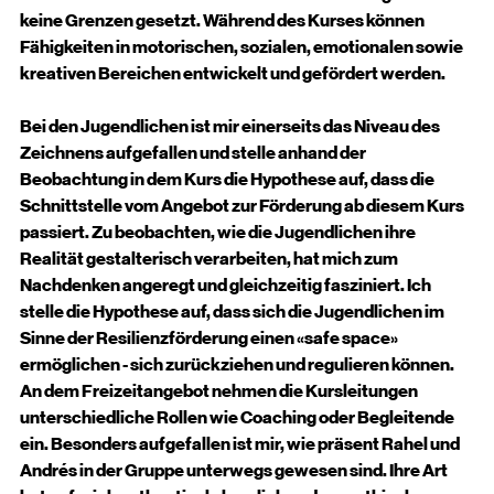
keine Grenzen gesetzt. Während des Kurses können 
Fähigkeiten in motorischen, sozialen, emotionalen sowie 
kreativen Bereichen entwickelt und gefördert werden.
Bei den Jugendlichen ist mir einerseits das Niveau des 
Zeichnens aufgefallen und stelle anhand der 
Beobachtung in dem Kurs die Hypothese auf, dass die 
Schnittstelle vom Angebot zur Förderung ab diesem Kurs 
passiert. Zu beobachten, wie die Jugendlichen ihre 
Realität gestalterisch verarbeiten, hat mich zum 
Nachdenken angeregt und gleichzeitig fasziniert. Ich 
stelle die Hypothese auf, dass sich die Jugendlichen im 
Sinne der Resilienzförderung einen «safe space» 
ermöglichen - sich zurückziehen und regulieren können.
An dem Freizeitangebot nehmen die Kursleitungen 
unterschiedliche Rollen wie Coaching oder Begleitende 
ein. Besonders aufgefallen ist mir, wie präsent Rahel und 
Andrés in der Gruppe unterwegs gewesen sind. Ihre Art 