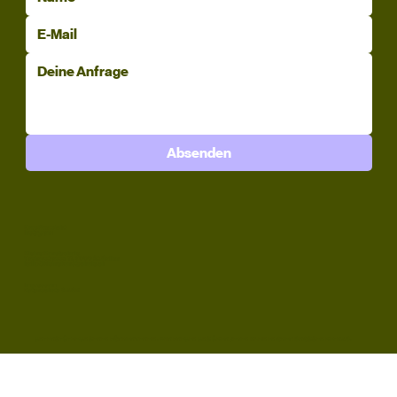
Absenden
Kursübersicht
Instagram
Kleine Kunstschule
Vadianstrasse 11, 9000 St. Gallen
hallo@kleinekunstschule.ch
Impressum
Datenschutz & AGB
UNTERSTÜTZE UNSEREN FÖRDERVEREIN. WIR FREUEN UNS ÜBER JEDEN KLEINEN ODER GROSSEN BETRAG.