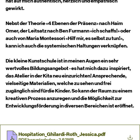
hat auf mich authentisch, herzlich und empathisch 
gewirkt.
Nebst der Theorie «4 Ebenen der Präsenz» nach Haim 
Omer, der Leitsatz nach Ben Furmann «ich schaffs!» oder 
auch von Maria Montessori «Hilf mir, es selbst zu tun!», 
kann ich auch die systemischen Haltungen verknüpfen.  
Die kleine Kunstschule ist in meinen Augen ein sehr 
wertvolles Bildungsangebot - es hat mich dazu  inspiriert, 
das Atelier in der Kita neu einzurichten! Ansprechende, 
vielseitige Materialien, welche zu sehen und frei 
zugänglich sind fürdie Kinder. So kann der Raum zu einem 
kreativen Prozess anzuregen und die Möglichkeit zur 
Entwicklungsförderung in diversen Bereichen ist eröffnet.
Hospitation_Ghilardi-Roth_Jessica
.pdf
PDF herunterladen • 3.62MB