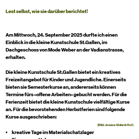
Lest selbst, wie sie darüber berichtet!
Am Mittwoch, 24. September 2025 durfte ich einen 
Einblick in die kleine Kunstschule St.Gallen, im 
Dachgeschoss von Mode Weber an der Vadianstrasse, 
erhalten.
Die kleine Kunstschule St.Gallen bietet ein kreatives 
Freizeitangebot für Kinder und Jugendliche. Einerseits 
bieten sie Semesterkurse an, andererseits können 
Termine fürs «offene Arbeiten» gebucht werden. Für die 
Ferienzeit bietet die kleine Kunstschule vielfältige Kurse 
an. Für die bevorstehenden Herbstferien sind folgende 
Kurse ausgeschrieben:
(Bild: Jessica Ghilardi-Rot)
•       kreative Tage im Materialschatzlager