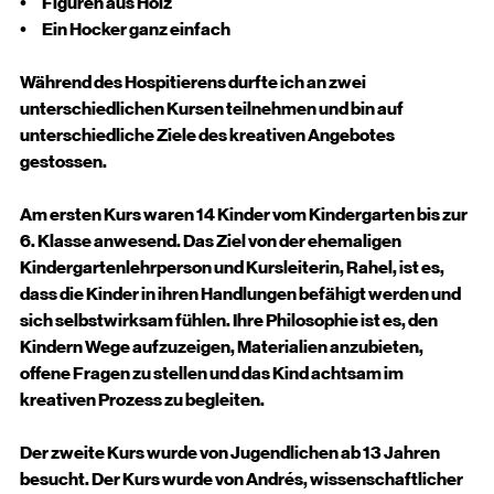
•       Figuren aus Holz
•       Ein Hocker ganz einfach
Während des Hospitierens durfte ich an zwei 
unterschiedlichen Kursen teilnehmen und bin auf 
unterschiedliche Ziele des kreativen Angebotes 
gestossen.
Am ersten Kurs waren 14 Kinder vom Kindergarten bis zur 
6. Klasse anwesend. Das Ziel von der ehemaligen 
Kindergartenlehrperson und Kursleiterin, Rahel, ist es, 
dass die Kinder in ihren Handlungen befähigt werden und 
sich selbstwirksam fühlen. Ihre Philosophie ist es, den 
Kindern Wege aufzuzeigen, Materialien anzubieten, 
offene Fragen zu stellen und das Kind achtsam im 
kreativen Prozess zu begleiten.
Der zweite Kurs wurde von Jugendlichen ab 13 Jahren 
besucht. Der Kurs wurde von Andrés, wissenschaftlicher 