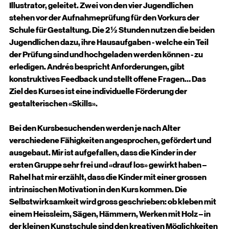
Illustrator, geleitet. Zwei von den vier Jugendlichen 
stehen vor der Aufnahmeprüfung für den Vorkurs der 
Schule für Gestaltung. Die 2 ½ Stunden nutzen die beiden 
Jugendlichen dazu, ihre Hausaufgaben - welche ein Teil 
der Prüfung sind und hochgeladen werden können - zu 
erledigen. Andrés bespricht Anforderungen, gibt 
konstruktives Feedback und stellt offene Fragen… Das 
Ziel des Kurses ist eine individuelle Förderung der 
gestalterischen «Skills».
Bei den Kursbesuchenden werden je nach Alter 
verschiedene Fähigkeiten angesprochen, gefördert und 
ausgebaut. Mir ist aufgefallen, dass die Kinder in der 
ersten Gruppe sehr frei und «drauf los» gewirkt haben – 
Rahel hat mir erzählt, dass die Kinder mit einer grossen 
intrinsischen Motivation in den Kurs kommen. Die 
Selbstwirksamkeit wird gross geschrieben: ob kleben mit 
einem Heissleim, Sägen, Hämmern, Werken mit Holz – in 
der kleinen Kunstschule sind den kreativen Möglichkeiten 